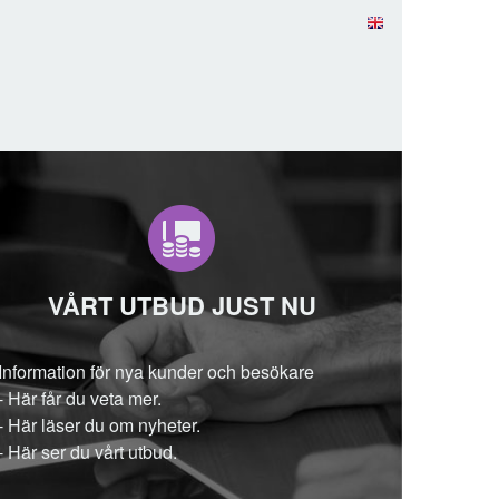
VÅRT UTBUD JUST NU
I
nformation för nya kunder och besökare
-
Här får du veta mer.
-
Här läser du om nyheter.
-
Här ser du vårt utbud.