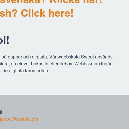
sh? Click here!
l!
lla på papper och digitala. Vår webbskola Sweol används
ntera, då elever bokas in efter behov. Webbskolan ingår
 de digitala läromedlen.
:
upport@sweol.com