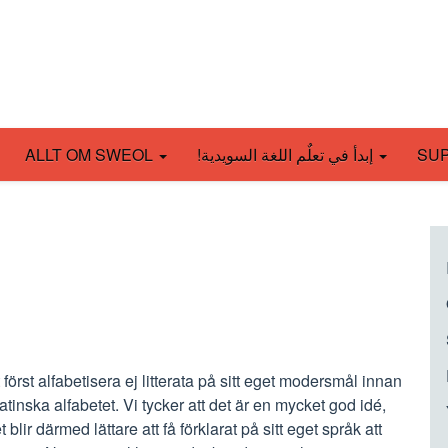
ALLT OM SWEOL
!إبدأ في تعلٌم اللغة السويدية
SU
c
u
e
n
 först alfabetisera ej litterata på sitt eget modersmål innan
nska alfabetet. Vi tycker att det är en mycket god idé,
lir därmed lättare att få förklarat på sitt eget språk att