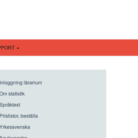
PPORT
Inloggning lärarrum
Om statistik
Språktest
Prislistor, beställa
Yrkessvenska
Asylsvenska