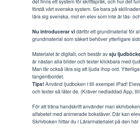
det finns ett system för skriftspråk, och hur det fu
förstå vårt svenska system. Se bara på skillnaden 
lära sig svenska, mot en elev som inte är läs- och
Nu introducerar vi
därför ett grundmaterial för a
grundmaterial som säkert behöver ytterligare sido
Materialet är digitalt, och består av
sju ljudböck
är nästan alla bilder och texter klickbara med ljud
Man får också lära sig att ljuda ihop ord. Ytterli
tangentbordet.
Tips!
Använd ljudboken i till exempel iPad! Elev
och texter så låter de. (Kräver nedladdad App, ti
För att träna handskrift använder man skrivbok
alfabetet med animerade bokstäver. Där kan elev
Skrivboken hittar du i Lärarmaterialet på den här