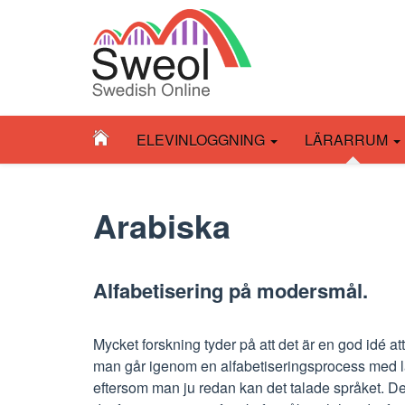
(
ELEVINLOGGNING
LÄRARRUM
r
Arabiska
r
t
Alfabetisering på modersmål.
)
Mycket forskning tyder på att det är en god idé att
man går igenom en alfabetiseringsprocess med lati
eftersom man ju redan kan det talade språket. Det b