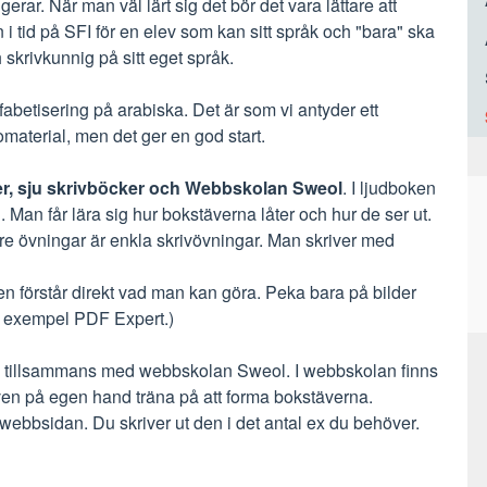
ngerar. När man väl lärt sig det bör det vara lättare att
i tid på SFI för en elev som kan sitt språk och "bara" ska
 skrivkunnig på sitt eget språk.
lfabetisering på arabiska. Det är som vi antyder ett
material, men det ger en god start.
er,
sju skrivböcker och Webbskolan Sweol
. I ljudboken
. Man får lära sig hur bokstäverna låter och hur de ser ut.
gare övningar är enkla skrivövningar. Man skriver med
en förstår direkt vad man kan göra. Peka bara på bilder
ll exempel PDF Expert.)
en tillsammans med webbskolan Sweol. I webbskolan finns
en på egen hand träna på att forma bokstäverna.
 webbsidan. Du skriver ut den i det antal ex du behöver.